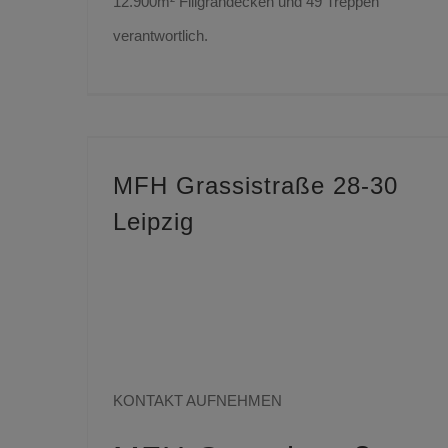
12.900m² Filigrandecken und 49 Treppen
verantwortlich.
MFH Grassistraße 28-30
Leipzig
Sie haben Fragen
zu aktuellen
Projekten?
KONTAKT AUFNEHMEN