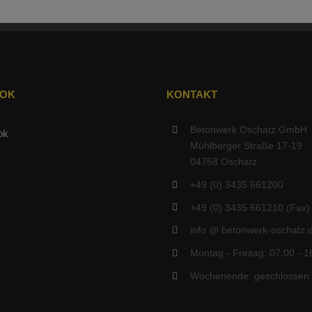
OOK
KONTAKT
Betonwerk Oschatz GmbH
Mühlberger Straße 17-19
04758 Oschatz
+49 (0) 3435 661200
+49 (0) 3435 661210 (Fax)
info @ betonwerk-oschatz.
Montag - Freitag: 07:00 - 1
Wochenende: geschlossen