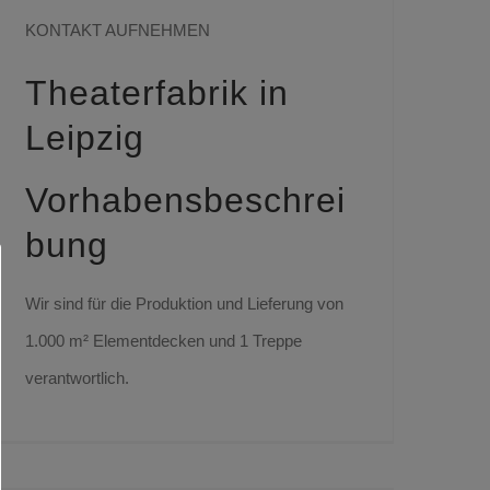
KONTAKT AUFNEHMEN
Theaterfabrik in
Leipzig
Vorhabensbeschrei
bung
Wir sind für die Produktion und Lieferung von
1.000 m² Elementdecken und 1 Treppe
verantwortlich.
Heeresbäckerei Haus 15/16 mit Tiefgarage in Leipzig