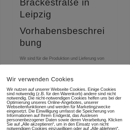
Brackestraße in
Leipzig
Vorhabensbeschrei
bung
Wir sind für die Produktion und Lieferung von
5.600 m² Elementdecken, 42 Treppen, 63
Balkone und 78
Wir verwenden Cookies
Wir nutzen auf unserer Webseite Cookies. Einige Cookies
sind notwendig (z.B. für den Warenkorb) andere sind nicht
notwendig. Die nicht-notwendigen Cookies helfen uns bei der
Optimierung unseres Online-Angebotes, unserer
3 MFH Bornaische Straße 170/172 in Leipzig
Webseitenfunktionen und werden für Marketingzwecke
eingesetzt. Die Einwilligung umfasst die Speicherung von
3 MFH Bornaische Straße
Informationen auf Ihrem Endgerät, das Auslesen
personenbezogener Daten sowie deren Verarbeitung. Klicken
Sie auf „Alle akzeptieren“, um in den Einsatz von nicht
170/172 in Leipzig
notwendigen Cookies einzuwilligen oder auf „Alle ablehnen“,