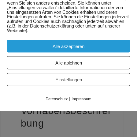
wenn Sie sich anders entscheiden. Sie können unter
Sie haben Fragen
„Einstellungen verwalten“ detaillierte Informationen der von
uns eingesetzten Arten von Cookies erhalten und deren
Einstellungen aufrufen. Sie können die Einstellungen jederzeit
zu aktuellen
aufrufen und Cookies auch nachträglich jederzeit abwählen
(z.B. in der Datenschutzerklärung oder unten auf unserer
Webseite).
Projekten?
Alle akzeptieren
KONTAKT AUFNEHMEN
Alle ablehnen
3 MFH Bornaische
Str. 170/172 in
Einstellungen
Leipzig
|
Datenschutz
Impressum
Vorhabensbeschrei
bung