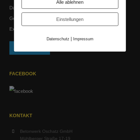
Alle ablehnen
Datenschutz
Gender-Hinweis
Einstellungen
Externer Link zum Hinweisgeberportal
|
Datenschutz
Impressum
KONTAKT
FACEBOOK
KONTAKT
Betonwerk Oschatz GmbH
Mühlberger Straße 17-19