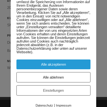
DATUM
umfasst die Speicherung von Informationen auf
Ihrem Endgerät, das Auslesen
2020
personenbezogener Daten sowie deren
Verarbeitung. Klicken Sie auf „Alle akzeptieren“,
um in den Einsatz von nicht notwendigen
KUNDE
Cookies einzuwilligen oder auf „Alle ablehnen“,
wenn Sie sich anders entscheiden. Sie können
SMC Deutsche Generalbau GmbH
unter „Einstellungen verwalten“ detaillierte
Informationen der von uns eingesetzten Arten
von Cookies erhalten und deren Einstellungen
PRODUKT
aufrufen. Sie können die Einstellungen jederzeit
aufrufen und Cookies auch nachträglich
Doppelwandelemente, Elementdecke, Treppen, Podeste,
jederzeit abwählen (z.B. in der
Datenschutzerklärung oder unten auf unserer
Balkone
Webseite).
NUTZUNG
Alle akzeptieren
Wohnungen
Alle ablehnen
Einstellungen
|
Datenschutz
Impressum