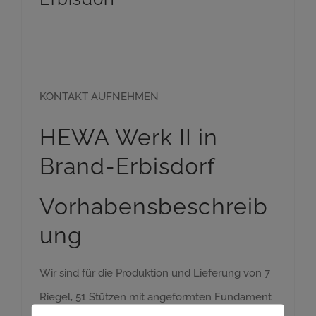
Sie haben Fragen zu
aktuellen Projekten?
KONTAKT AUFNEHMEN
HEWA Werk II in
Brand-Erbisdorf
Vorhabensbeschreib
ung
Wir sind für die Produktion und Lieferung von 7
Riegel, 51 Stützen mit angeformten Fundament