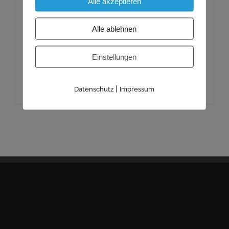
Wir sind für die Produktion und Lieferung von 40
Alle akzeptieren
Sandwichelementen verantwortlich.
Alle ablehnen
Projekt Details
Einstellungen
DATUM
2014
|
Datenschutz
Impressum