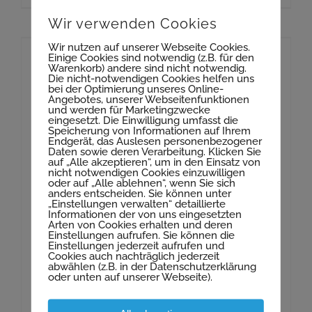
Wir verwenden Cookies
Wir nutzen auf unserer Webseite Cookies.
Einige Cookies sind notwendig (z.B. für den
MVS Großrössen
Warenkorb) andere sind nicht notwendig.
Die nicht-notwendigen Cookies helfen uns
bei der Optimierung unseres Online-
Sie haben Fragen zu
Angebotes, unserer Webseitenfunktionen
und werden für Marketingzwecke
eingesetzt. Die Einwilligung umfasst die
aktuellen Projekten?
Speicherung von Informationen auf Ihrem
Endgerät, das Auslesen personenbezogener
Daten sowie deren Verarbeitung. Klicken Sie
auf „Alle akzeptieren“, um in den Einsatz von
KONTAKT AUFNEHMEN
nicht notwendigen Cookies einzuwilligen
oder auf „Alle ablehnen“, wenn Sie sich
anders entscheiden. Sie können unter
MVS Großrössen
„Einstellungen verwalten“ detaillierte
Informationen der von uns eingesetzten
Arten von Cookies erhalten und deren
Einstellungen aufrufen. Sie können die
Vorhabensbeschreib
Einstellungen jederzeit aufrufen und
Cookies auch nachträglich jederzeit
abwählen (z.B. in der Datenschutzerklärung
ung
oder unten auf unserer Webseite).