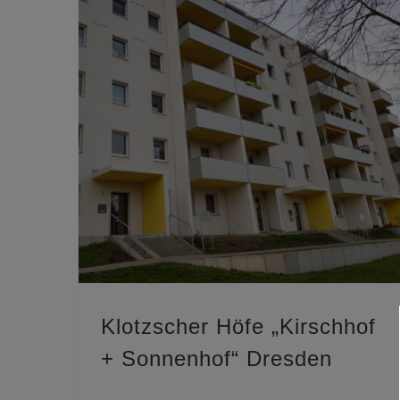
Klotzscher Höfe „Kirschhof + Sonnenhof“ Dresden
Klotzscher Höfe „Kirschhof
+ Sonnenhof“ Dresden
Sie haben Fragen