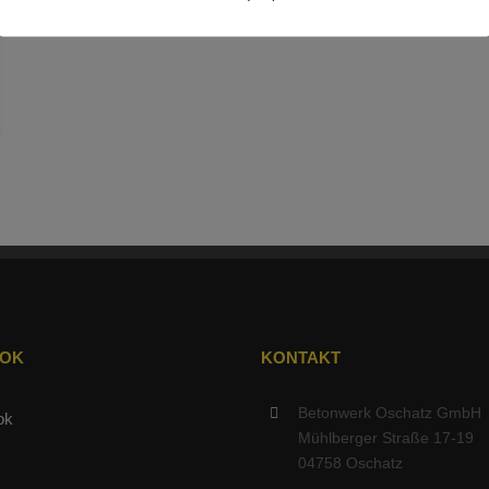
OOK
KONTAKT
Betonwerk Oschatz GmbH
Mühlberger Straße 17-19
04758 Oschatz