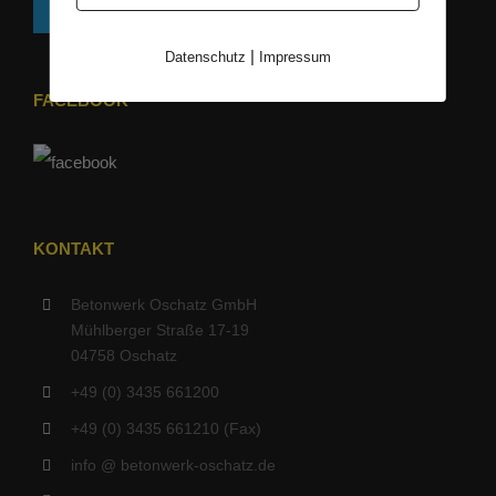
KONTAKT
|
Datenschutz
Impressum
FACEBOOK
KONTAKT
Betonwerk Oschatz GmbH
Mühlberger Straße 17-19
04758 Oschatz
+49 (0) 3435 661200
+49 (0) 3435 661210 (Fax)
info @ betonwerk-oschatz.de