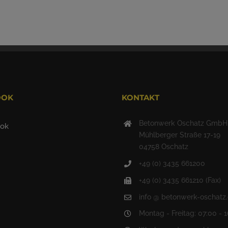
OOK
KONTAKT
Betonwerk Oschatz GmbH
Mühlberger Straße 17-19
04758 Oschatz
+49 (0) 3435 661200
+49 (0) 3435 661210 (Fax)
info @ betonwerk-oschatz
Montag - Freitag: 07:00 - 