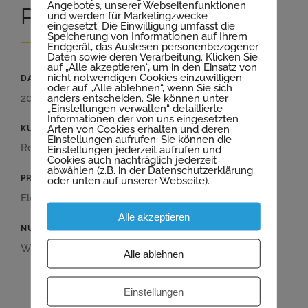
Angebotes, unserer Webseitenfunktionen
Projekt Details
und werden für Marketingzwecke
eingesetzt. Die Einwilligung umfasst die
Speicherung von Informationen auf Ihrem
Endgerät, das Auslesen personenbezogener
Daten sowie deren Verarbeitung. Klicken Sie
auf „Alle akzeptieren“, um in den Einsatz von
nicht notwendigen Cookies einzuwilligen
DATUM
oder auf „Alle ablehnen“, wenn Sie sich
anders entscheiden. Sie können unter
2019
„Einstellungen verwalten“ detaillierte
Informationen der von uns eingesetzten
Arten von Cookies erhalten und deren
KUNDE
Einstellungen aufrufen. Sie können die
Reprobau
Einstellungen jederzeit aufrufen und
Cookies auch nachträglich jederzeit
abwählen (z.B. in der Datenschutzerklärung
PRODUKT
oder unten auf unserer Webseite).
Elementdecke, Treppen und Balkone
Alle akzeptieren
NUTZUNG
Wohnungen
Alle ablehnen
Einstellungen