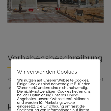
Vorhabensbeschreibung
Wir verwenden Cookies
Für dieses Bauvorhaben eines Gaswerkes in Wermsdorf
Wir nutzen auf unserer Webseite Cookies.
Einige Cookies sind notwendig (z.B. für den
Warenkorb) andere sind nicht notwendig.
lieferten wir Stützen mit angeformten Fundamenten.
Die nicht-notwendigen Cookies helfen uns
bei der Optimierung unseres Online-
Angebotes, unserer Webseitenfunktionen
und werden für Marketingzwecke
Projekt Details
eingesetzt. Die Einwilligung umfasst die
Speicherung von Informationen auf Ihrem