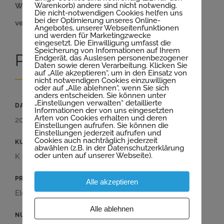
Warenkorb) andere sind nicht notwendig.
Wir lieferten Elementdecken und Treppen für
Die nicht-notwendigen Cookies helfen uns
bei der Optimierung unseres Online-
verschiedene Einfamilienhäuser.
Angebotes, unserer Webseitenfunktionen
und werden für Marketingzwecke
eingesetzt. Die Einwilligung umfasst die
Speicherung von Informationen auf Ihrem
Projekt Details
Endgerät, das Auslesen personenbezogener
Daten sowie deren Verarbeitung. Klicken Sie
auf „Alle akzeptieren“, um in den Einsatz von
nicht notwendigen Cookies einzuwilligen
oder auf „Alle ablehnen“, wenn Sie sich
anders entscheiden. Sie können unter
„Einstellungen verwalten“ detaillierte
DATUM
Informationen der von uns eingesetzten
Arten von Cookies erhalten und deren
2018-2020
Einstellungen aufrufen. Sie können die
Einstellungen jederzeit aufrufen und
Cookies auch nachträglich jederzeit
KUNDE
abwählen (z.B. in der Datenschutzerklärung
oder unten auf unserer Webseite).
K & K Baugesellschaft
PRODUKT
Alle akzeptieren
Elementdecke, Treppen
Alle ablehnen
NUTZUNG