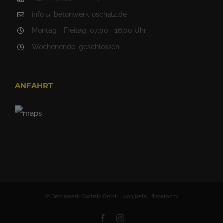
info @ betonwerk-oschatz.de
Montag - Freitag: 07:00 - 16:00 Uhr
Wochenende: geschlossen
ANFAHRT
© Betonwerk Oschatz GmbH | v.03 beta | filmaton.tv
Facebook
Instagram