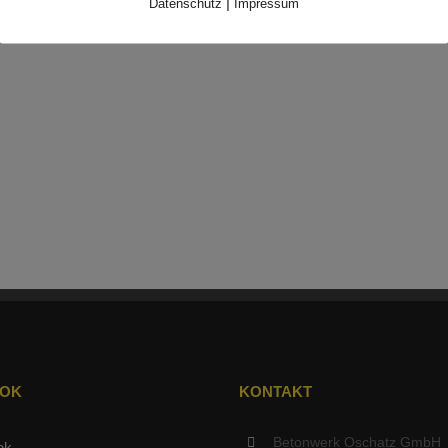
|
Datenschutz
Impressum
OOK
KONTAKT
Betonwerk Oschatz GmbH