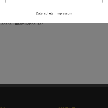
g
|
Datenschutz
Impressum
hiedene Einfamilienhäuser.