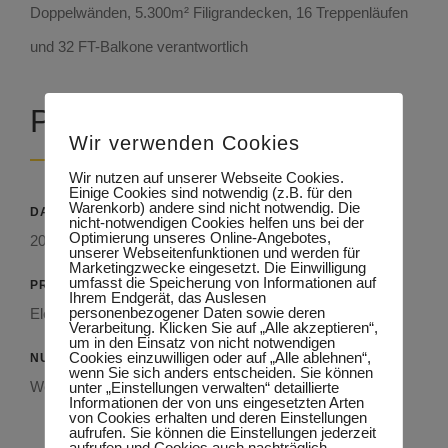
Doppelwänden, 5.300m² Filigrandecken, 16 Treppenläufen
und 32 FT-Balkone verantwortlich
Projekt Details
Wir verwenden Cookies
Wir nutzen auf unserer Webseite Cookies.
Einige Cookies sind notwendig (z.B. für den
Warenkorb) andere sind nicht notwendig. Die
DATUM
nicht-notwendigen Cookies helfen uns bei der
Optimierung unseres Online-Angebotes,
2020
unserer Webseitenfunktionen und werden für
Marketingzwecke eingesetzt. Die Einwilligung
umfasst die Speicherung von Informationen auf
PRODUKT
Ihrem Endgerät, das Auslesen
personenbezogener Daten sowie deren
Elementdecke, Doppelwand, Treppen und Balkone
Verarbeitung. Klicken Sie auf „Alle akzeptieren“,
um in den Einsatz von nicht notwendigen
Cookies einzuwilligen oder auf „Alle ablehnen“,
NUTZUNG
wenn Sie sich anders entscheiden. Sie können
Wohnanlage
unter „Einstellungen verwalten“ detaillierte
Informationen der von uns eingesetzten Arten
von Cookies erhalten und deren Einstellungen
aufrufen. Sie können die Einstellungen jederzeit
aufrufen und Cookies auch nachträglich